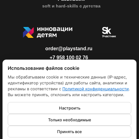
soft и hard-skills с детства
order@playstand.ru
+7 958 100 02 76
Оставить обратную связь
Использование файлов cookie
Мы обрабатываем cookie и технические данные (IP-адрес,
идентификатор устройства) для работы сайта, аналитики и
рекламы в соответствии с
Политикой конфиденциальности
.
Вы можете принять, отклонить или настроить категории.
ООО "СТЕНДАП ИННОВАЦИИ"
Настроить
ИНН 7448159903 ОГРН 1137448006376
Контакты
г. Челябинск, ул. Цвиллинга,16
Только необходимые
Политика конфиденциальности
Принять все