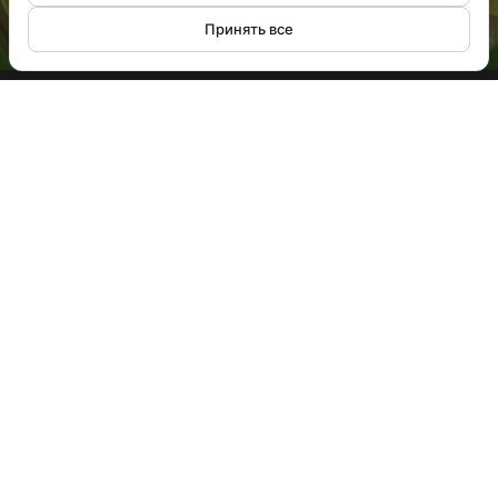
Принять все
order@playstand.ru
+7 958 100 02 76
Оставить обратную связь
ООО "СТЕНДАП ИННОВАЦИИ"
ИНН 7448159903 ОГРН 1137448006376
Контакты
г. Челябинск, ул. Цвиллинга,16
Политика конфиденциальности