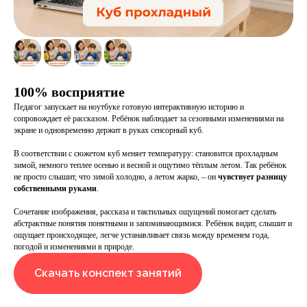
100% восприятие
Педагог запускает на ноутбуке готовую интерактивную историю и
сопровождает её рассказом. Ребёнок наблюдает за сезонными изменениями на
экране и одновременно держит в руках сенсорный куб.
В соответствии с сюжетом куб меняет температуру: становится прохладным
зимой, немного теплее осенью и весной и ощутимо тёплым летом. Так ребёнок
не просто слышит, что зимой холодно, а летом жарко, – он
чувствует разницу
собственными руками
.
Сочетание изображения, рассказа и тактильных ощущений помогает сделать
абстрактные понятия понятными и запоминающимися. Ребёнок видит, слышит и
ощущает происходящее, легче устанавливает связь между временем года,
погодой и изменениями в природе.
Скачать конспект занятий