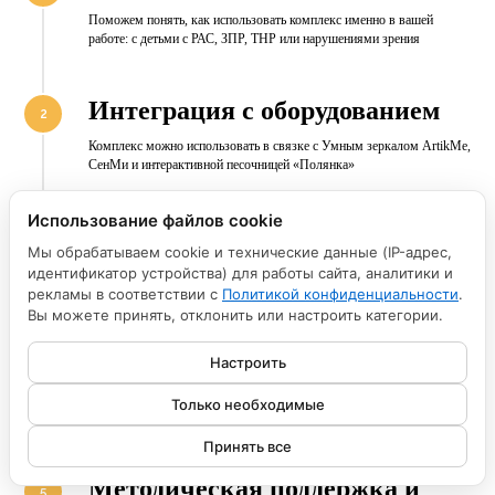
Поможем понять, как использовать комплекс именно в вашей
работе: с детьми с РАС, ЗПР, ТНР или нарушениями зрения
Интеграция с оборудованием
Комплекс можно использовать в связке с Умным зеркалом ArtikMe,
СенМи и интерактивной песочницей «Полянка»
Использование файлов cookie
Техническое сопровождение
Мы обрабатываем cookie и технические данные (IP-адрес,
Подскажем по запуску, подключению, работе программного
идентификатор устройства) для работы сайта, аналитики и
обеспечения и использованию комплекса в занятиях
рекламы в соответствии с
Политикой конфиденциальности
.
Вы можете принять, отклонить или настроить категории.
Готовые сценарии занятий
Настроить
В комплект входят сенсорные рассказы, игры и методические
Только необходимые
материалы, которые можно использовать без подготовки с нуля
Принять все
Методическая поддержка и